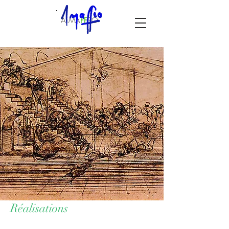
A.MA
F
F
EO
Réalisations