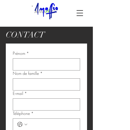
A.MA
F
F
EO
CONTACT
Prénom
*
Nom de famille
*
E‑mail
*
Téléphone
*