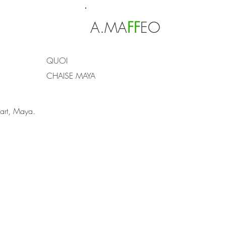
A.MA
F
F
EO
QUOI
CHAISE MAYA
'art, Maya.